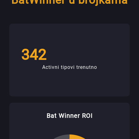
BatWinner u brojkama
342
Activni tipovi trenutno
Bat Winner ROI